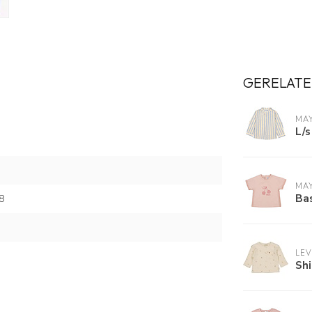
GERELATE
MA
L/s
MA
Bas
8
LE
Sh