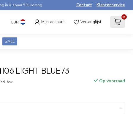
og in & spaar 5% korting
Contact
Klantenservice
0
Mijn account
Verlanglijst
EUR
SALE
1106 LIGHT BLUE73
Op voorraad
Incl. btw