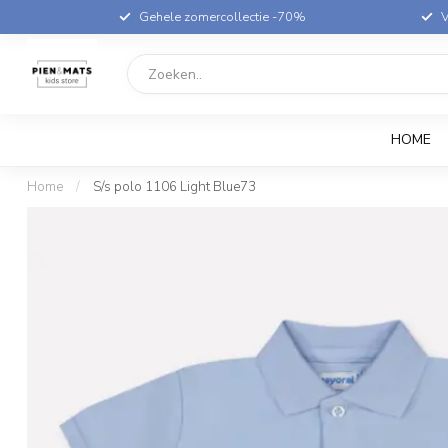
Gehele zomercollectie -70%
V
HOME
Home
/
S/s polo 1106 Light Blue73