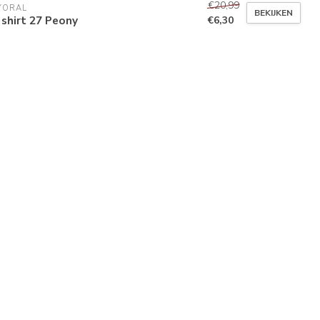
€20,99
YORAL
BEKIJKEN
 shirt 27 Peony
€6,30