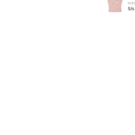
MA
S/s