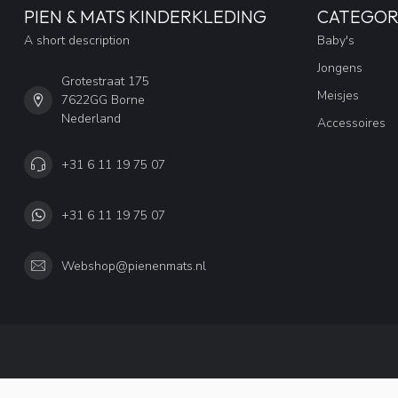
PIEN & MATS KINDERKLEDING
CATEGOR
A short description
Baby's
Jongens
Grotestraat 175
Meisjes
7622GG Borne
Nederland
Accessoires
+31 6 11 19 75 07
+31 6 11 19 75 07
Webshop@pienenmats.nl