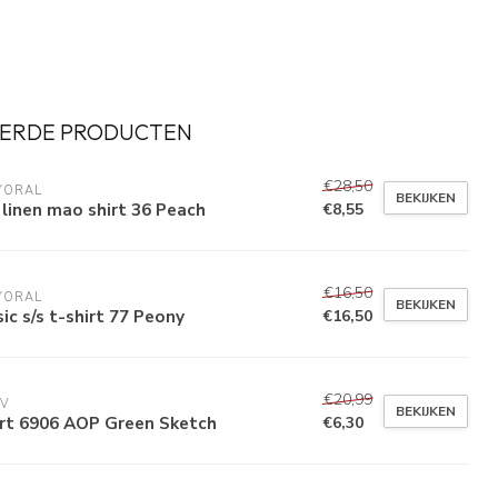
ERDE PRODUCTEN
€28,50
YORAL
BEKIJKEN
 linen mao shirt 36 Peach
€8,55
€16,50
YORAL
BEKIJKEN
ic s/s t-shirt 77 Peony
€16,50
€20,99
VV
BEKIJKEN
irt 6906 AOP Green Sketch
€6,30