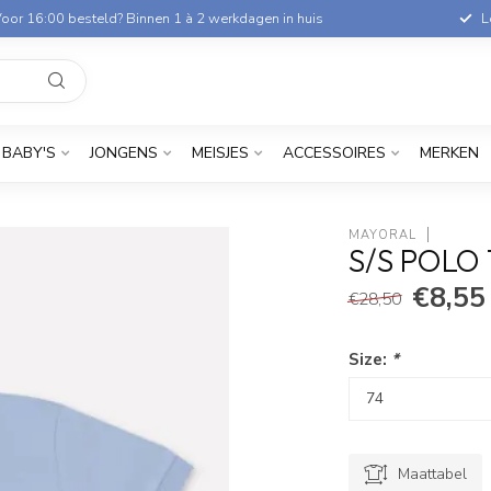
oor 16:00 besteld? Binnen 1 à 2 werkdagen in huis
L
BABY'S
JONGENS
MEISJES
ACCESSOIRES
MERKEN
MAYORAL
S/S POLO 
€8,55
€28,50
Size:
*
Maattabel