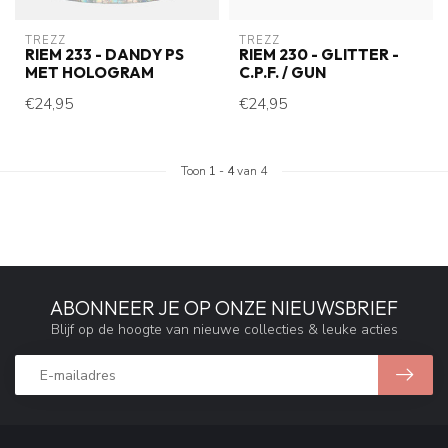
TREZZ
TREZZ
RIEM 233 - DANDY PS
RIEM 230 - GLITTER -
MET HOLOGRAM
C.P.F. / GUN
€24,95
€24,95
Toon
1
-
4
van 4
ABONNEER JE OP ONZE NIEUWSBRIEF
Blijf op de hoogte van nieuwe collecties & leuke acties