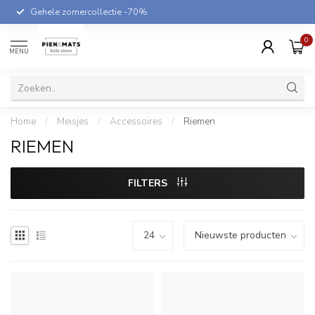
Gehele zomercollectie -70%
0
MENU
Home
/
Meisjes
/
Accessoires
/
Riemen
RIEMEN
FILTERS