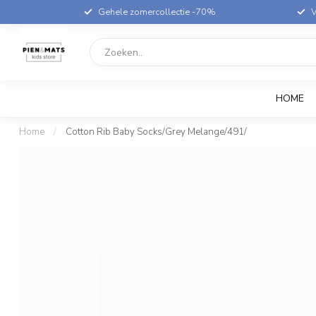
Gehele zomercollectie -70%
V
HOME
Home
/
Cotton Rib Baby Socks/Grey Melange/491/