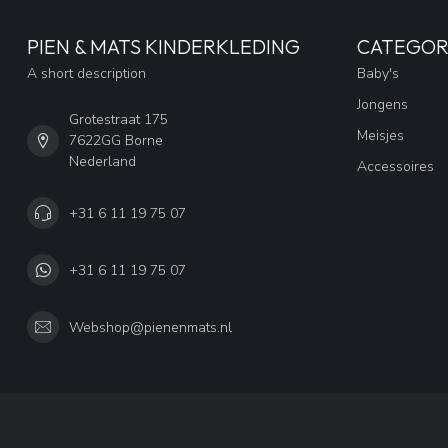
PIEN & MATS KINDERKLEDING
CATEGOR
A short description
Baby's
Jongens
Grotestraat 175
Meisjes
7622GG Borne
Nederland
Accessoires
+31 6 11 19 75 07
+31 6 11 19 75 07
Webshop@pienenmats.nl