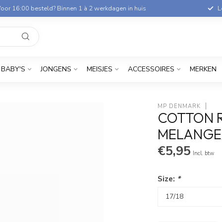
oor 16:00 besteld? Binnen 1 à 2 werkdagen in huis
L
BABY'S
JONGENS
MEISJES
ACCESSOIRES
MERKEN
MP DENMARK
COTTON R
MELANGE/
€5,95
Incl. btw
Size:
*