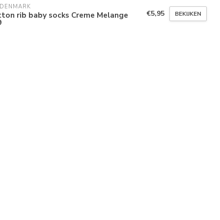
 DENMARK
€5,95
BEKIJKEN
tton rib baby socks Creme Melange
9