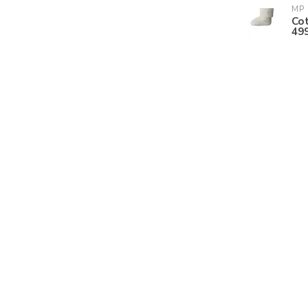
MP
Co
49