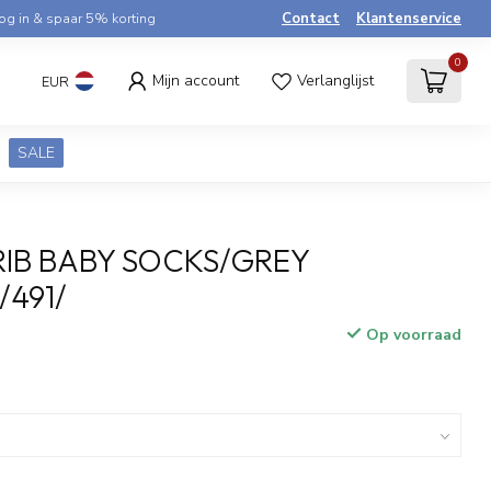
og in & spaar 5% korting
Contact
Klantenservice
0
Mijn account
Verlanglijst
EUR
SALE
IB BABY SOCKS/GREY
491/
Op voorraad