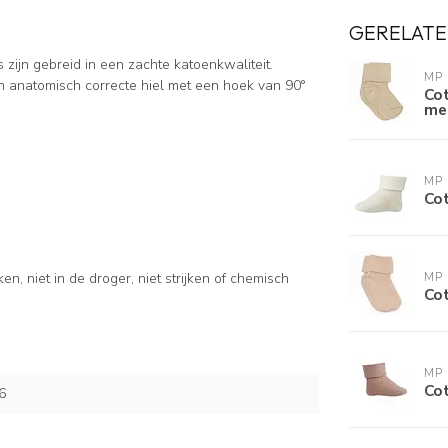
GERELATE
zijn gebreid in een zachte katoenkwaliteit.
MP
 anatomisch correcte hiel met een hoek van 90°
Cot
me
MP
Co
niet in de droger, niet strijken of chemisch
MP
Co
MP
Co
6