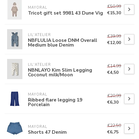
€50,99
MAYORAL
Tricot gift set 9981 43 Dune Vig
€15,30
LIL'ATELIER
€39,99
NBFLULIA Loose DNM Overall
€12,00
Medium blue Denim
LIL'ATELIER
€14,99
NBNLAYO Kim Slim Legging
€4,50
Coconut milk/Moon
MAYORAL
€20,99
Ribbed flare legging 19
€6,30
Porcelain
€22,50
MAYORAL
Shorts 47 Denim
€6,75