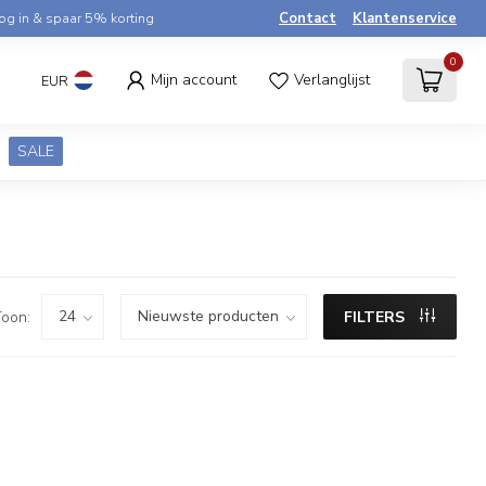
og in & spaar 5% korting
Contact
Klantenservice
0
Mijn account
Verlanglijst
EUR
SALE
oon:
FILTERS