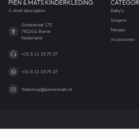
PIEN & MATS KINDERKLEDING
CATEGOR
A short description
Baby's
Jongens
Grotestraat 175
Meisjes
7622GG Borne
Nederland
Accessoires
+31 6 11 19 75 07
+31 6 11 19 75 07
Webshop@pienenmats.nl