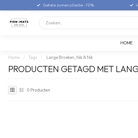
Gehele zomercollectie -70%
V
HOME
Home
/
Tags
/
Lange Broeken_Nik & Nik
PRODUCTEN GETAGD MET LANGE
0
Producten