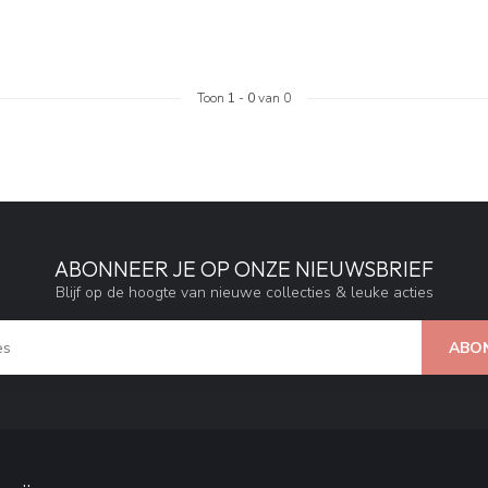
Toon
1
-
0
van 0
ABONNEER JE OP ONZE NIEUWSBRIEF
Blijf op de hoogte van nieuwe collecties & leuke acties
ABO