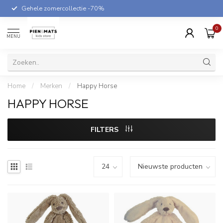
Gehele zomercollectie -70%
0
MENU
Home
/
Merken
/
Happy Horse
HAPPY HORSE
FILTERS