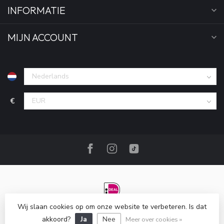
INFORMATIE
MIJN ACCOUNT
€
Wij slaan cookies op om onze website te verbeteren. Is dat
© Copyright 2026 Pien & Mats Kinderkleding
- Powered by
Lightspeed
akkoord?
-
Lightspeed design
Ja
Nee
by
Dyvelopment
Meer over cookies »