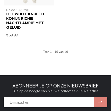
HAPPY HORSE
OFF WHITE KNUFFEL
KONIJN RICHIE
NACHTLAMPJE MET
GELUID
€59,99
Toon
1
-
19
van 19
ABONNEER JE OP ONZE NIEUWSBRIEF
Blijf op de hoogte van nieuwe collecties & leuke acties