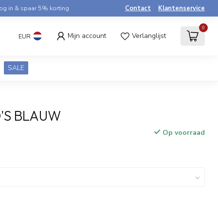
og in & spaar 5% korting
Contact
Klantenservice
0
Mijn account
Verlanglijst
EUR
SALE
'S BLAUW
Op voorraad