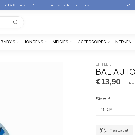
oor 16:00 besteld? Binnen 1 à 2 werkdagen in huis
L
BABY'S
JONGENS
MEISJES
ACCESSOIRES
MERKEN
LITTLE L
BAL AUTO
€13,90
Incl. btw
Size:
*
Maattabel