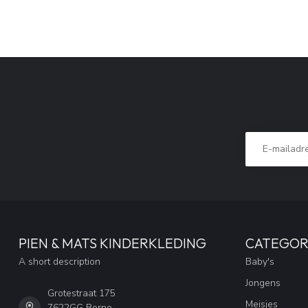
PIEN & MATS KINDERKLEDING
CATEGOR
A short description
Baby's
Jongens
Grotestraat 175
Meisjes
7622GG Borne