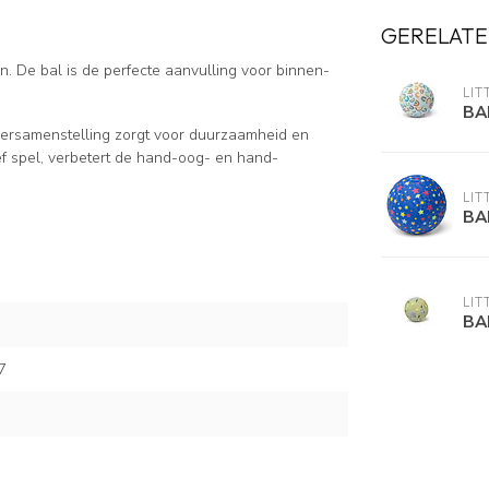
GERELATE
n. De bal is de perfecte aanvulling voor binnen-
LIT
BA
ersamenstelling zorgt voor duurzaamheid en
tief spel, verbetert de hand-oog- en hand-
LIT
BA
LIT
BA
7