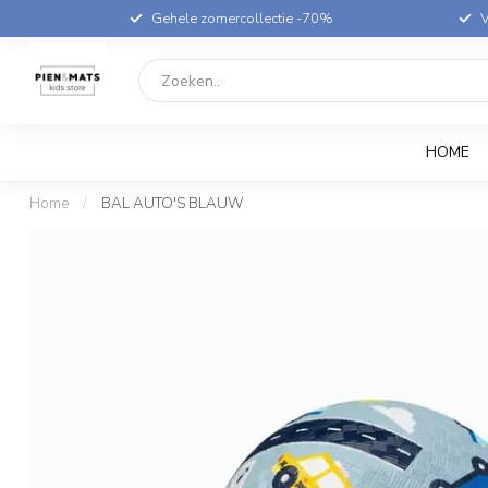
Gehele zomercollectie -70%
V
HOME
Home
/
BAL AUTO'S BLAUW