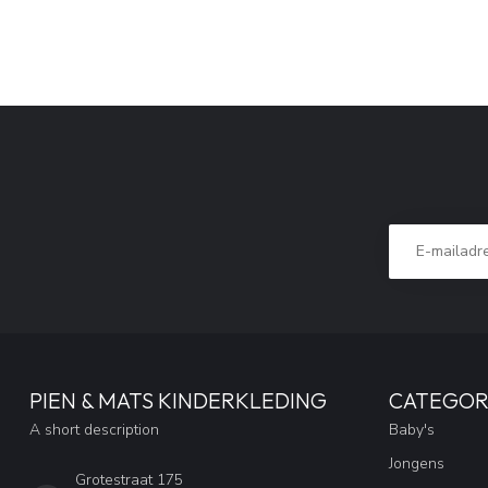
PIEN & MATS KINDERKLEDING
CATEGOR
A short description
Baby's
Jongens
Grotestraat 175