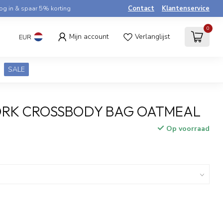
og in & spaar 5% korting
Contact
Klantenservice
0
Mijn account
Verlanglijst
EUR
SALE
RK CROSSBODY BAG OATMEAL
Op voorraad