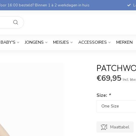
oor 16:00 besteld? Binnen 1 à 2 werkdagen in huis
L
BABY'S
JONGENS
MEISJES
ACCESSOIRES
MERKEN
PATCHWO
€69,95
Incl. btw
Size:
*
Maattabel