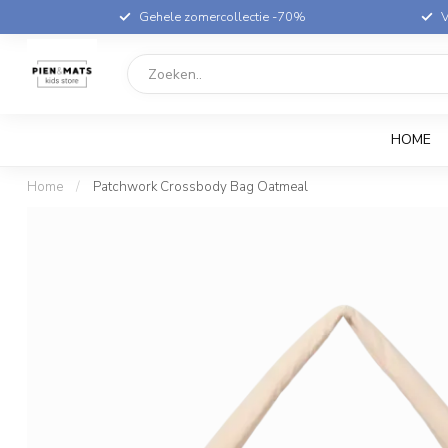
Gehele zomercollectie -70%
V
HOME
Home
/
Patchwork Crossbody Bag Oatmeal