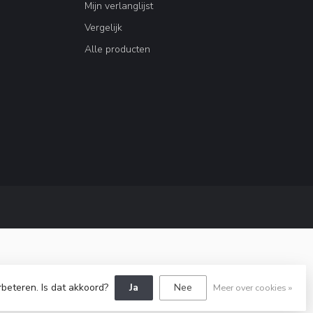
Mijn verlanglijst
Vergelijk
Alle producten
rbeteren. Is dat akkoord?
Ja
Nee
Meer over cookies »
by
Dyvelopment