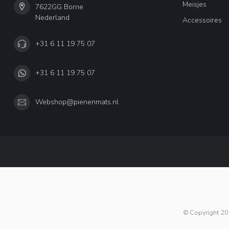
Meisjes
7622GG Borne
Nederland
Accessoires
+31 6 11 19 75 07
+31 6 11 19 75 07
Webshop@pienenmats.nl
© Copyright 20