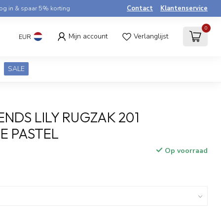
og in & spaar 5% korting
Contact
Klantenservice
0
Mijn account
Verlanglijst
EUR
SALE
ENDS LILY RUGZAK 201
E PASTEL
Op voorraad