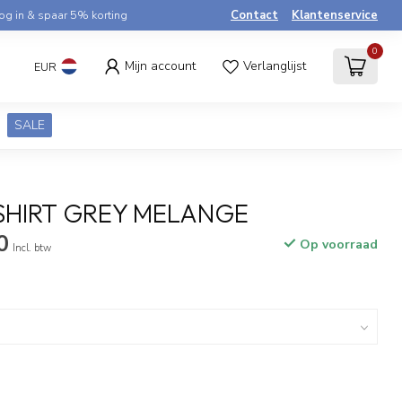
og in & spaar 5% korting
Contact
Klantenservice
0
Mijn account
Verlanglijst
EUR
SALE
-SHIRT GREY MELANGE
0
Op voorraad
Incl. btw