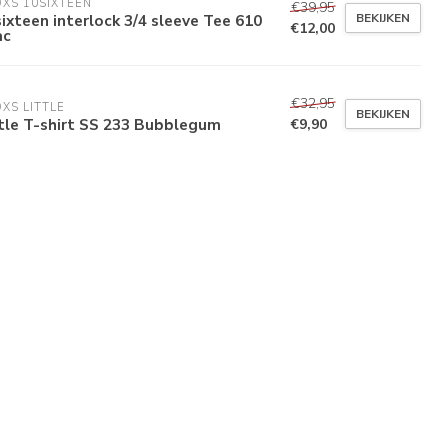
XS 10SIXTEEN
€39,95
BEKIJKEN
ixteen interlock 3/4 sleeve Tee 610
€12,00
ac
€32,95
XS LITTLE
BEKIJKEN
tle T-shirt SS 233 Bubblegum
€9,90