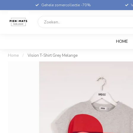
Gehele zomercollectie -70%
V
HOME
Home
/
Vision T-Shirt Grey Melange