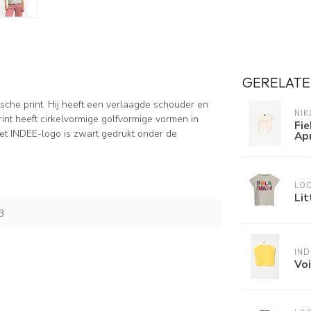
GERELATE
ische print. Hij heeft een verlaagde schouder en
NIK
print heeft cirkelvormige golfvormige vormen in
Fie
Het INDEE-logo is zwart gedrukt onder de
Ap
LOO
Lit
3
IND
Vo