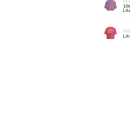
LOO
10s
Lil
LOO
Lit