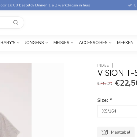
oor 16:00 besteld? Binnen 1 à 2 werkdagen in huis
L
BABY'S
JONGENS
MEISJES
ACCESSOIRES
MERKEN
INDEE
VISION T
€22,5
€75,00
Size:
*
Maattabel