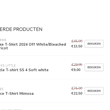
ERDE PRODUCTEN
&NIK
€45,00
BEKIJKEN
ke T-Shirt 2024 Off White/Bleached
€13,50
ricot
€29,95
XS LITTLE
BEKIJKEN
tle T-shirt SS 4 Soft white
€9,00
€75,00
EE
BEKIJKEN
ice T-Shirt Mimosa
€22,50