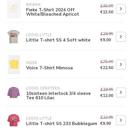
NIK&NIK
€45,00
Fieke T-Shirt 2024 Off
€13,50
White/Bleached Apricot
€29,95
LOOXS LITTLE
Little T-shirt SS 4 Soft white
€9,00
€75,00
INDEE
Voice T-Shirt Mimosa
€22,50
LOOXS 10SIXTEEN
€39,95
10sixteen interlock 3/4 sleeve
€12,00
Tee 610 Lilac
€32,95
LOOXS LITTLE
Little T-shirt SS 233 Bubblegum
€9,90