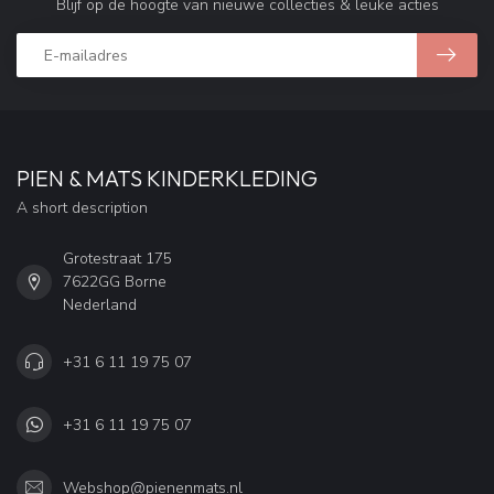
Blijf op de hoogte van nieuwe collecties & leuke acties
PIEN & MATS KINDERKLEDING
A short description
Grotestraat 175
7622GG Borne
Nederland
+31 6 11 19 75 07
+31 6 11 19 75 07
Webshop@pienenmats.nl