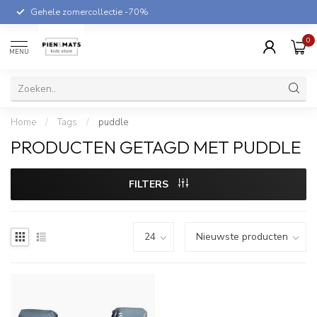
Gehele zomercollectie -70%
0
MENU
Home
/
Tags
/
puddle
PRODUCTEN GETAGD MET PUDDLE
FILTERS