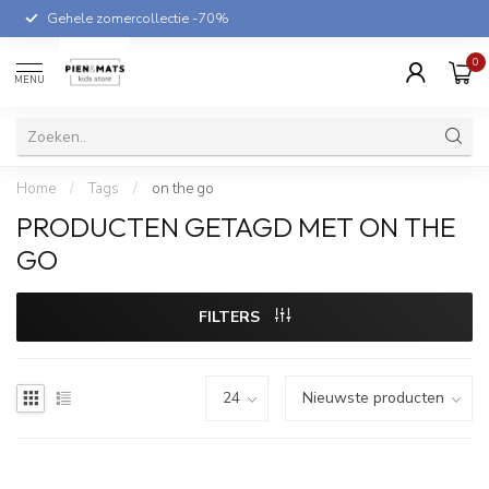
Gehele zomercollectie -70%
0
MENU
Home
/
Tags
/
on the go
PRODUCTEN GETAGD MET ON THE
GO
FILTERS