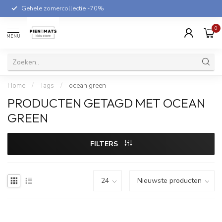
Gehele zomercollectie -70%
0
MENU
Home
/
Tags
/
ocean green
PRODUCTEN GETAGD MET OCEAN
GREEN
FILTERS