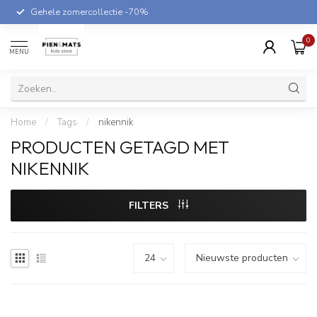
Gehele zomercollectie -70%
0
MENU
Home
/
Tags
/
nikennik
PRODUCTEN GETAGD MET
NIKENNIK
FILTERS