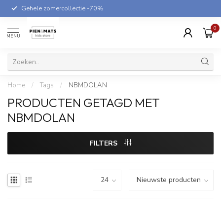
Gehele zomercollectie -70%
0
MENU
Home
/
Tags
/
NBMDOLAN
PRODUCTEN GETAGD MET
NBMDOLAN
FILTERS