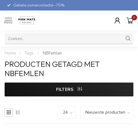
Gehele zomercollectie -70%
0
MENU
Home
/
Tags
/
NBFemlen
PRODUCTEN GETAGD MET
NBFEMLEN
FILTERS