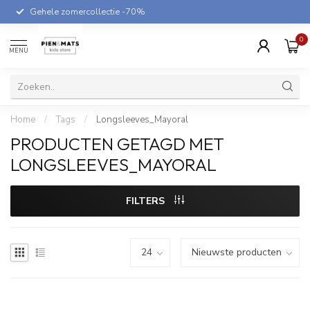
Gehele zomercollectie -70%
0
MENU
Home
/
Tags
/
Longsleeves_Mayoral
PRODUCTEN GETAGD MET
LONGSLEEVES_MAYORAL
FILTERS