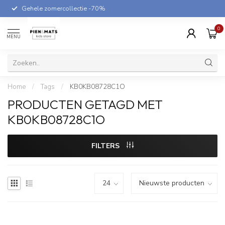
Gehele zomercollectie -70%
0
MENU
Home
/
Tags
/
KB0KB08728C1O
PRODUCTEN GETAGD MET
KB0KB08728C1O
FILTERS