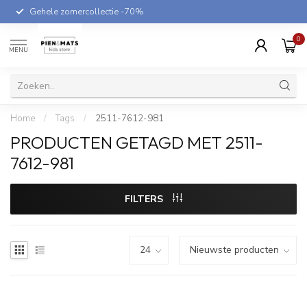
Gehele zomercollectie -70%
0
MENU
Home
/
Tags
/
2511-7612-981
PRODUCTEN GETAGD MET 2511-
7612-981
FILTERS