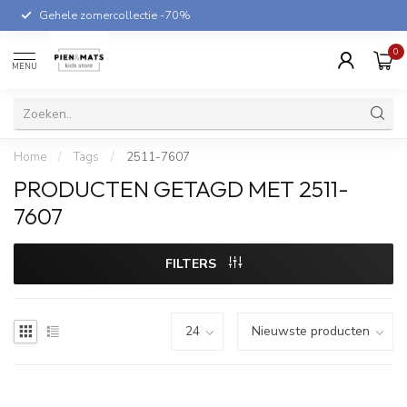
Gehele zomercollectie -70%
0
MENU
Home
/
Tags
/
2511-7607
PRODUCTEN GETAGD MET 2511-
7607
FILTERS