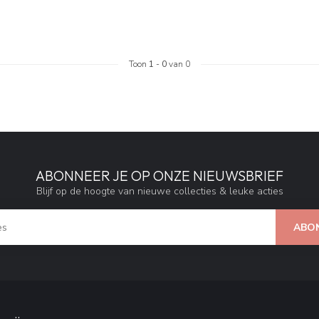
Toon
1
-
0
van 0
ABONNEER JE OP ONZE NIEUWSBRIEF
Blijf op de hoogte van nieuwe collecties & leuke acties
ABO