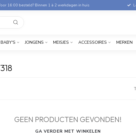
oor 16:00 besteld? Binnen 1 à 2 werkdagen in huis
L
BABY'S
JONGENS
MEISJES
ACCESSOIRES
MERKEN
318
T
GEEN PRODUCTEN GEVONDEN!
GA VERDER MET WINKELEN