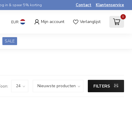
og in & spaar 5% korting
Contact
Klantenservice
0
Mijn account
Verlanglijst
EUR
SALE
oon:
FILTERS