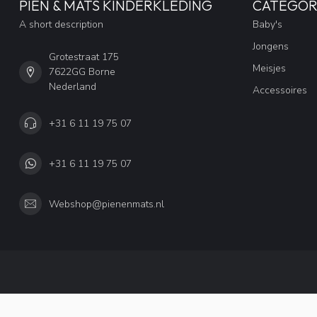
PIEN & MATS KINDERKLEDING
CATEGOR
A short description
Baby's
Jongens
Grotestraat 175
Meisjes
7622GG Borne
Nederland
Accessoires
+31 6 11 19 75 07
+31 6 11 19 75 07
Webshop@pienenmats.nl