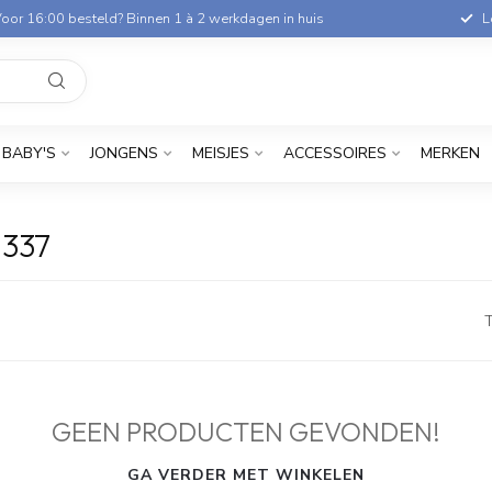
oor 16:00 besteld? Binnen 1 à 2 werkdagen in huis
L
BABY'S
JONGENS
MEISJES
ACCESSOIRES
MERKEN
337
T
GEEN PRODUCTEN GEVONDEN!
GA VERDER MET WINKELEN