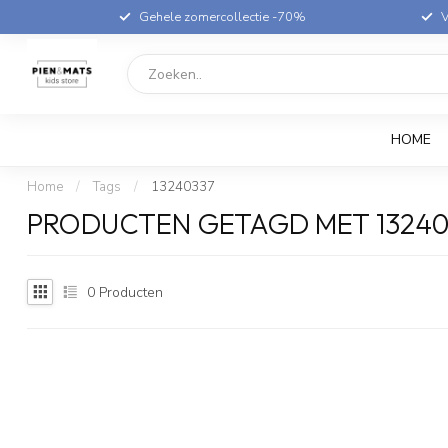
Gehele zomercollectie -70%
V
HOME
Home
/
Tags
/
13240337
PRODUCTEN GETAGD MET 13240
0
Producten