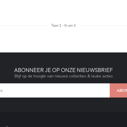
Toon
1
-
0
van 0
ABONNEER JE OP ONZE NIEUWSBRIEF
Blijf op de hoogte van nieuwe collecties & leuke acties
ABO