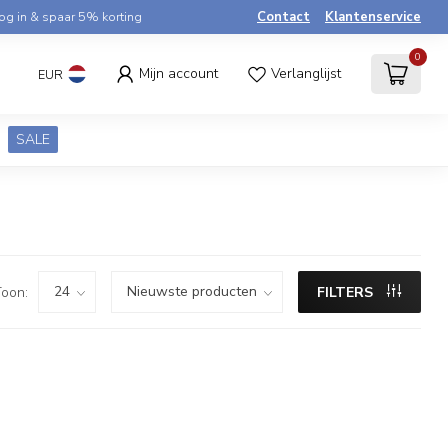
og in & spaar 5% korting
Contact
Klantenservice
0
Mijn account
Verlanglijst
EUR
SALE
oon:
FILTERS