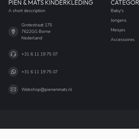
PIEN & MATS KINDERKLEDING
CATEGOR
A short description
Baby's
Jongens
Grotestraat 175
Meisjes
7622GG Borne
Nederland
Accessoires
+31 6 11 19 75 07
+31 6 11 19 75 07
Webshop@pienenmats.nl