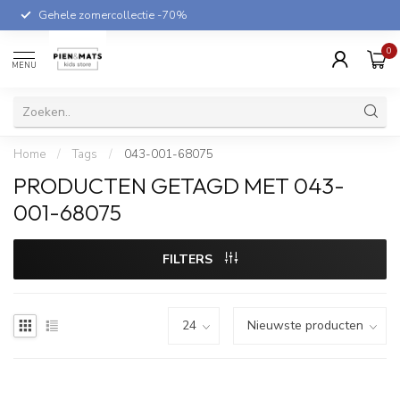
Gehele zomercollectie -70%
0
MENU
Home
/
Tags
/
043-001-68075
PRODUCTEN GETAGD MET 043-
001-68075
FILTERS