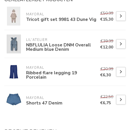
€50,99
MAYORAL
Tricot gift set 9981 43 Dune Vig
€15,30
LIL'ATELIER
€39,99
NBFLULIA Loose DNM Overall
€12,00
Medium blue Denim
MAYORAL
€20,99
Ribbed flare legging 19
€6,30
Porcelain
€22,50
MAYORAL
Shorts 47 Denim
€6,75