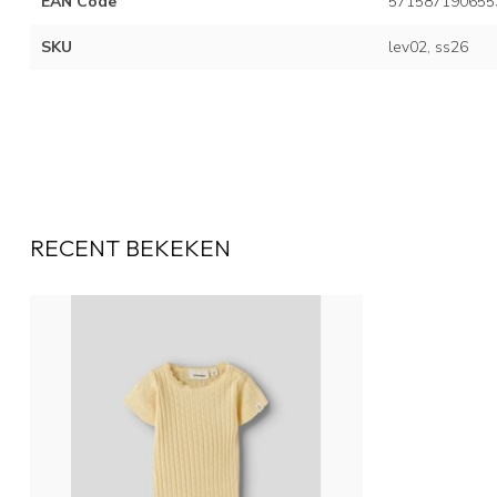
EAN Code
571587190655
SKU
lev02, ss26
RECENT BEKEKEN