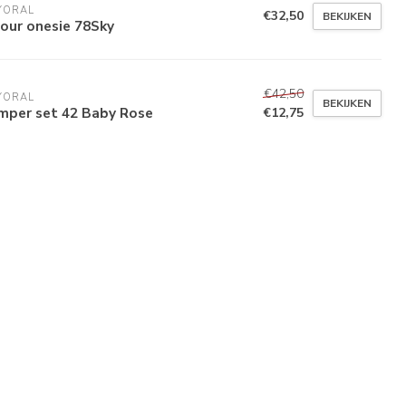
YORAL
€32,50
BEKIJKEN
our onesie 78Sky
€42,50
YORAL
BEKIJKEN
mper set 42 Baby Rose
€12,75