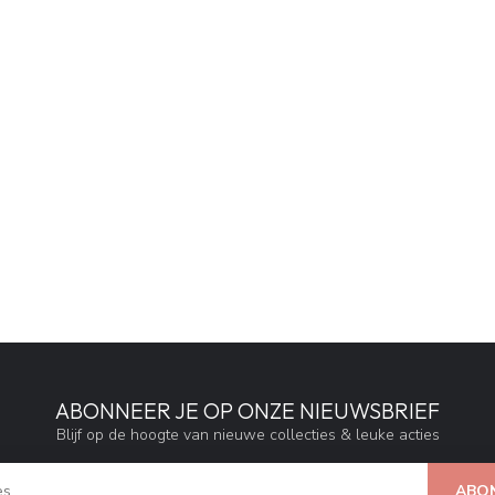
ABONNEER JE OP ONZE NIEUWSBRIEF
Blijf op de hoogte van nieuwe collecties & leuke acties
ABO