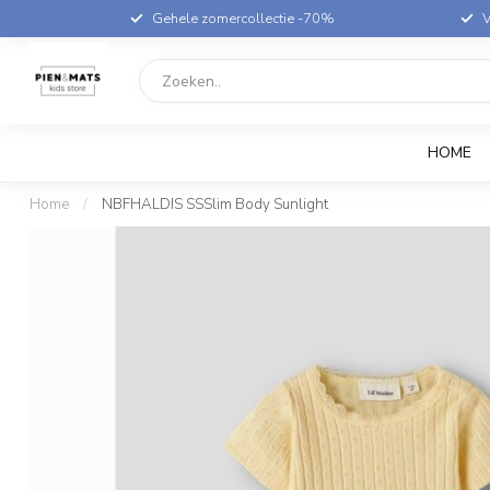
Gehele zomercollectie -70%
V
HOME
Home
/
NBFHALDIS SSSlim Body Sunlight