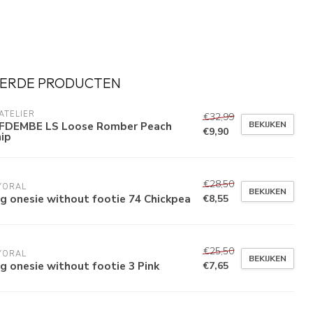
ERDE PRODUCTEN
'ATELIER
€32,99
BEKIJKEN
FDEMBE LS Loose Romber Peach
€9,90
ip
€28,50
YORAL
BEKIJKEN
g onesie without footie 74 Chickpea
€8,55
€25,50
YORAL
BEKIJKEN
g onesie without footie 3 Pink
€7,65