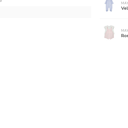
3
MA
Vel
MA
Ro