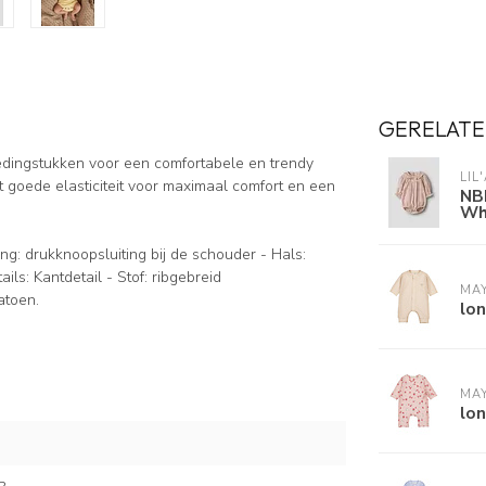
GERELATE
ledingstukken voor een comfortabele en trendy
LIL
et goede elasticiteit voor maximaal comfort en een
NB
Wh
ting: drukknoopsluiting bij de schouder - Hals:
ls: Kantdetail - Stof: ribgebreid
MA
atoen.
lon
MA
lon