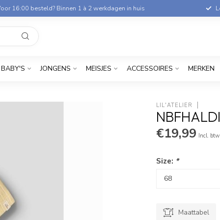
oor 16:00 besteld? Binnen 1 à 2 werkdagen in huis
L
BABY'S
JONGENS
MEISJES
ACCESSOIRES
MERKEN
LIL'ATELIER
NBFHALDI
€19,99
Incl. btw
Size:
*
Maattabel