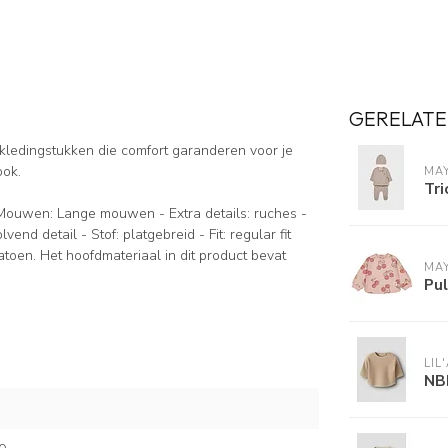
GERELATE
kledingstukken die comfort garanderen voor je
ook.
MA
Tri
 - Mouwen: Lange mouwen - Extra details: ruches -
vend detail - Stof: platgebreid - Fit: regular fit
toen. Het hoofdmateriaal in dit product bevat
MA
Pul
LIL
NB