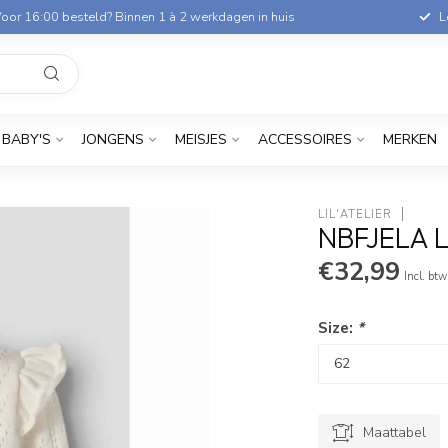
oor 16:00 besteld? Binnen 1 à 2 werkdagen in huis
L
BABY'S
JONGENS
MEISJES
ACCESSOIRES
MERKEN
LIL'ATELIER
NBFJELA 
€32,99
Incl. btw
Size:
*
Maattabel