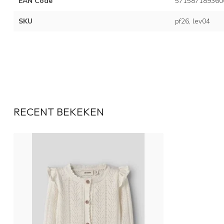
EAN Code
571587189360
SKU
pf26, lev04
RECENT BEKEKEN