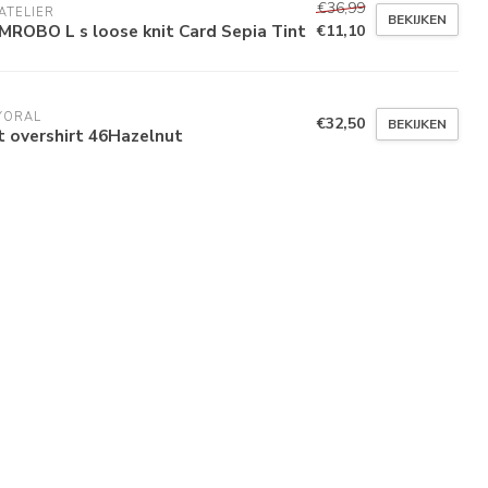
€36,99
'ATELIER
BEKIJKEN
MROBO L s loose knit Card Sepia Tint
€11,10
YORAL
€32,50
BEKIJKEN
t overshirt 46Hazelnut