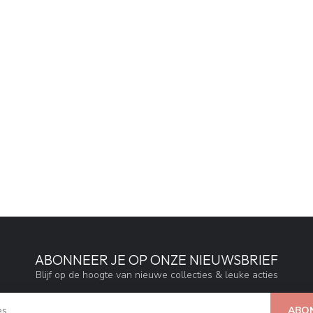
ABONNEER JE OP ONZE NIEUWSBRIEF
Blijf op de hoogte van nieuwe collecties & leuke acties
ABO