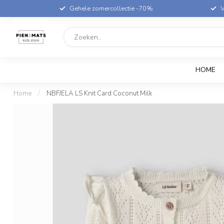
Gehele zomercollectie -70%
V
HOME
Home
/
NBFJELA LS Knit Card Coconut Milk