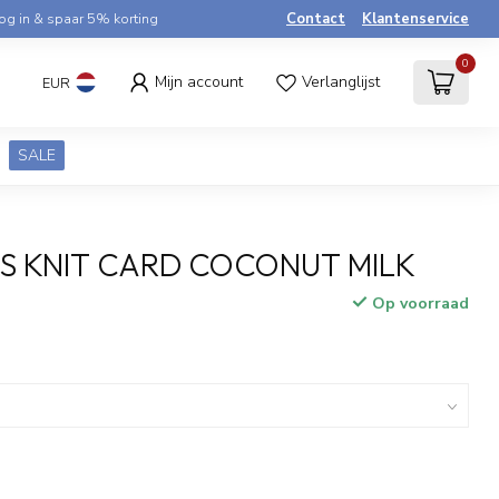
og in & spaar 5% korting
Contact
Klantenservice
0
Mijn account
Verlanglijst
EUR
SALE
LS KNIT CARD COCONUT MILK
Op voorraad