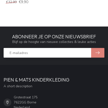
€9,90
€32,99
ABONNEER JE OP ONZE NIEUWSBRIEF
Blijf op de hoogte van nieuwe collecties & leuke acties
PIEN & MATS KINDERKLEDING
A short description
Grotestraat 175
7622GG Borne
Nederland