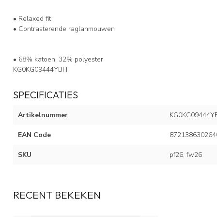
• Relaxed fit
• Contrasterende raglanmouwen
• 68% katoen, 32% polyester
KG0KG09444YBH
SPECIFICATIES
Artikelnummer
KG0KG09444Y
EAN Code
872138630264
SKU
pf26, fw26
RECENT BEKEKEN