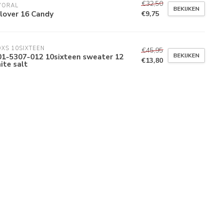
€32,50
YORAL
BEKIJKEN
lover 16 Candy
€9,75
XS 10SIXTEEN
€45,95
BEKIJKEN
01-5307-012 10sixteen sweater 12
€13,80
ite salt