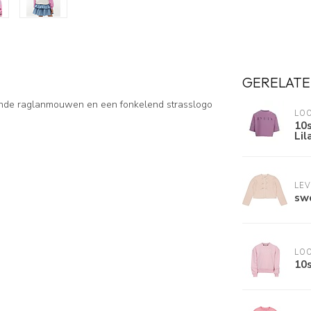
GERELATE
erende raglanmouwen en een fonkelend strasslogo
LOO
10s
Lil
LE
sw
LOO
10s