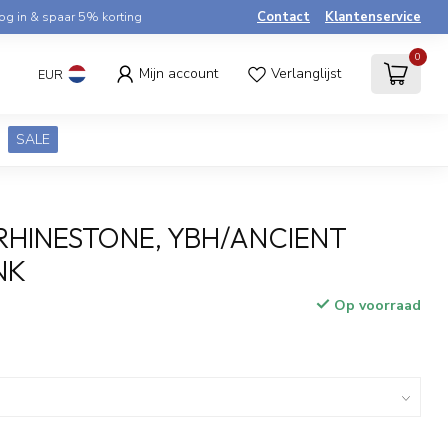
og in & spaar 5% korting
Contact
Klantenservice
0
Mijn account
Verlanglijst
EUR
SALE
 RHINESTONE, YBH/ANCIENT
NK
Op voorraad