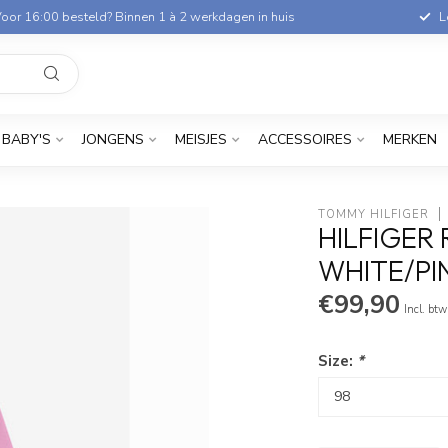
oor 16:00 besteld? Binnen 1 à 2 werkdagen in huis
L
BABY'S
JONGENS
MEISJES
ACCESSOIRES
MERKEN
TOMMY HILFIGER
HILFIGER
WHITE/PI
€99,90
Incl. btw
Size:
*