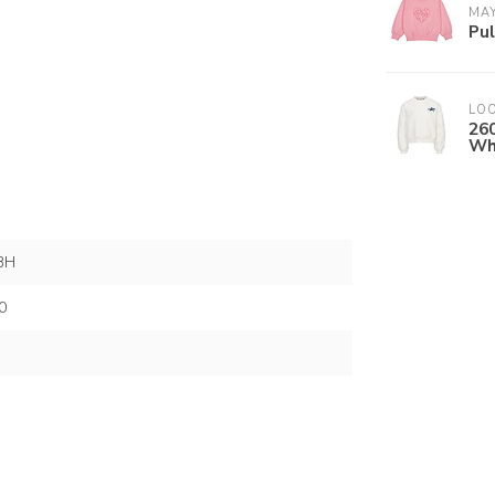
MA
Pul
LOO
26
Wh
BH
0