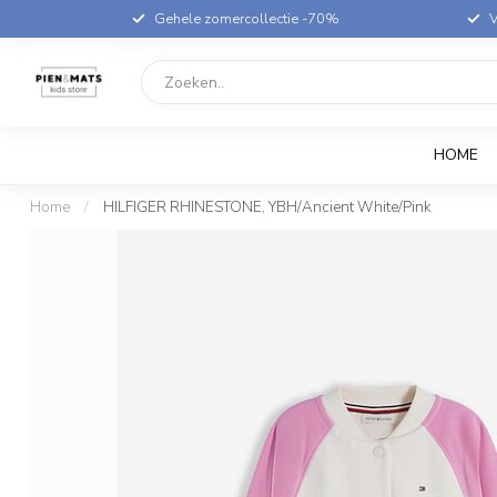
Gehele zomercollectie -70%
V
HOME
Home
/
HILFIGER RHINESTONE, YBH/Ancient White/Pink