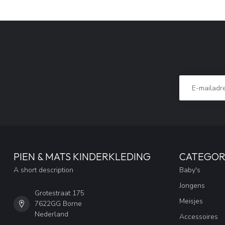
PIEN & MATS KINDERKLEDING
CATEGOR
A short description
Baby's
Jongens
Grotestraat 175
Meisjes
7622GG Borne
Nederland
Accessoires