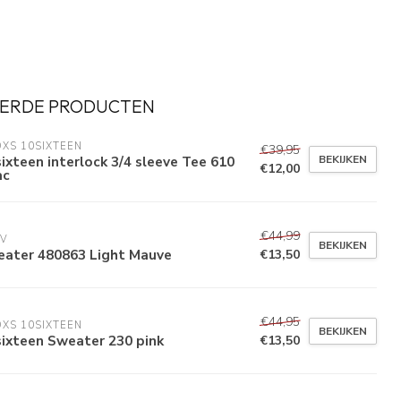
ERDE PRODUCTEN
XS 10SIXTEEN
€39,95
BEKIJKEN
ixteen interlock 3/4 sleeve Tee 610
€12,00
ac
€44,99
VV
BEKIJKEN
eater 480863 Light Mauve
€13,50
€44,95
XS 10SIXTEEN
BEKIJKEN
ixteen Sweater 230 pink
€13,50