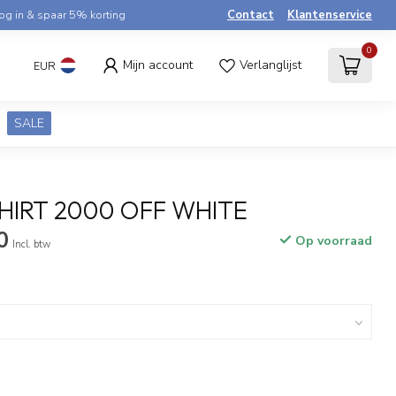
og in & spaar 5% korting
Contact
Klantenservice
0
Mijn account
Verlanglijst
EUR
SALE
SHIRT 2000 OFF WHITE
0
Op voorraad
Incl. btw