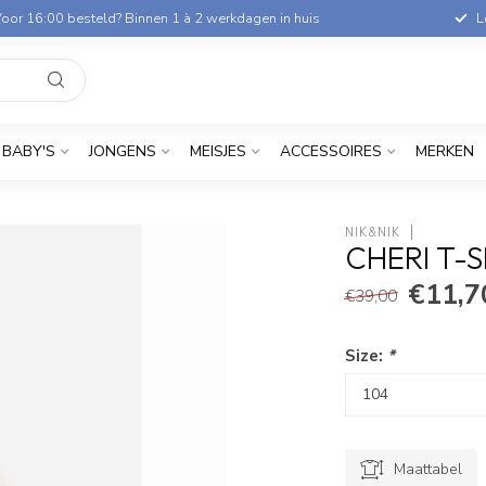
oor 16:00 besteld? Binnen 1 à 2 werkdagen in huis
L
BABY'S
JONGENS
MEISJES
ACCESSOIRES
MERKEN
NIK&NIK
CHERI T-
€11,7
€39,00
Size:
*
Maattabel