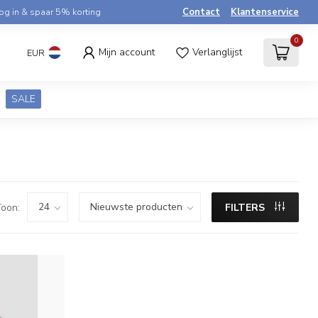
og in & spaar 5% korting
Contact
Klantenservice
0
Mijn account
Verlanglijst
EUR
SALE
oon:
FILTERS