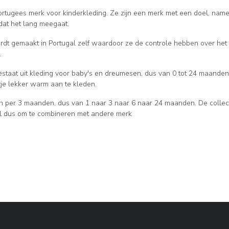
ortugees merk voor kinderkleding. Ze zijn een merk met een doel, nam
 dat het lang meegaat.
rdt gemaakt in Portugal zelf waardoor ze de controle hebben over he
.
estaat uit kleding voor baby's en dreumesen, dus van 0 tot 24 maanden o
tje lekker warm aan te kleden.
 per 3 maanden, dus van 1 naar 3 naar 6 naar 24 maanden. De collecti
al dus om te combineren met andere merk