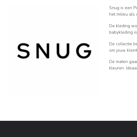
Snug is een P
het milieu als
De kleding wo
babykleding is
De collectie b
om jouw klein
De maten gaan
kleuren. Idea