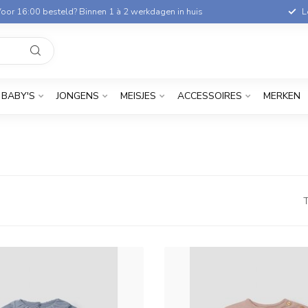
oor 16:00 besteld? Binnen 1 à 2 werkdagen in huis
L
BABY'S
JONGENS
MEISJES
ACCESSOIRES
MERKEN
T