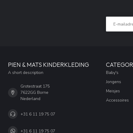
PIEN & MATS KINDERKLEDING
CATEGOR
A short description
Baby's
Jongens
Grotestraat 175
Meisjes
7622GG Borne
Nederland
Accessoires
+31 6 11 19 75 07
+31 6 11 19 75 07