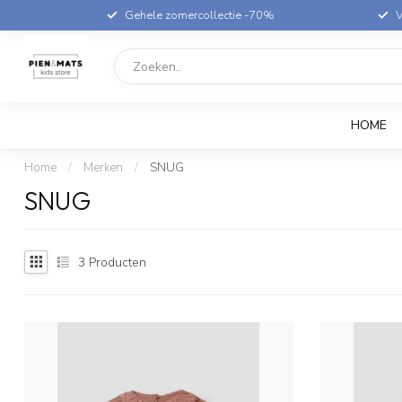
Gehele zomercollectie -70%
V
HOME
Home
/
Merken
/
SNUG
SNUG
3
Producten