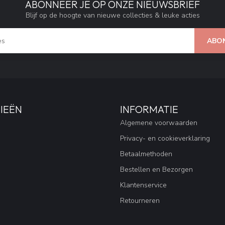
ABONNEER JE OP ONZE NIEUWSBRIEF
Blijf op de hoogte van nieuwe collecties & leuke acties
ABO
IEËN
INFORMATIE
Algemene voorwaarden
Privacy- en cookieverklaring
Betaalmethoden
Bestellen en Bezorgen
Klantenservice
Retourneren