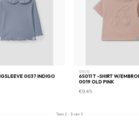
SNUG
NGSLEEVE 0037 INDIGO
6S011 T -SHIRT W/EMBRO
0019 OLD PINK
€9,45
Toon
1
-
3
van 3