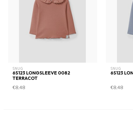
SNUG
SNUG
6S123 LONGSLEEVE 0082
6S123 LO
TERRACOT
€8,48
€8,48