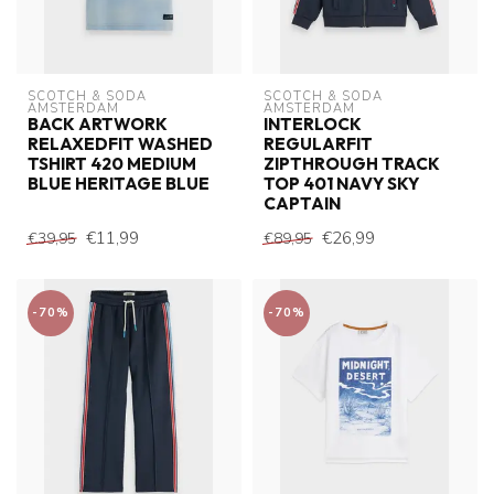
SCOTCH & SODA 
SCOTCH & SODA 
AMSTERDAM
AMSTERDAM
BACK ARTWORK
INTERLOCK
RELAXEDFIT WASHED
REGULARFIT
TSHIRT 420 MEDIUM
ZIPTHROUGH TRACK
BLUE HERITAGE BLUE
TOP 401 NAVY SKY
CAPTAIN
€11,99
€26,99
€39,95
€89,95
-70%
-70%