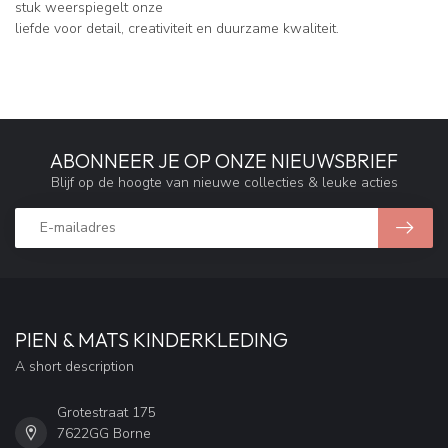
stuk weerspiegelt onze
liefde voor detail, creativiteit en duurzame kwaliteit.
ABONNEER JE OP ONZE NIEUWSBRIEF
Blijf op de hoogte van nieuwe collecties & leuke acties
PIEN & MATS KINDERKLEDING
A short description
Grotestraat 175
7622GG Borne