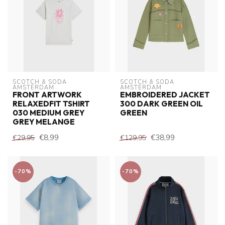
SCOTCH & SODA 
SCOTCH & SODA 
AMSTERDAM
AMSTERDAM
FRONT ARTWORK
EMBROIDERED JACKET
RELAXEDFIT TSHIRT
300 DARK GREEN OIL
030 MEDIUM GREY
GREEN
GREY MELANGE
€8,99
€38,99
€29,95
€129,95
-70%
-70%