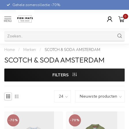
Gehele zomercollectie -70%
0
MENU
Home
/
Merken
/
SCOTCH & SODA AMSTERDAM
SCOTCH & SODA AMSTERDAM
FILTERS
-70%
-70%