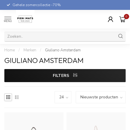
Gehele zomercollectie -70%
0
MENU
Home
/
Merken
/
Giuliano Amsterdam
GIULIANO AMSTERDAM
FILTERS