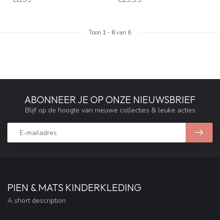
Toon
1
-
6
van 6
ABONNEER JE OP ONZE NIEUWSBRIEF
Blijf op de hoogte van nieuwe collecties & leuke acties
PIEN & MATS KINDERKLEDING
A short description