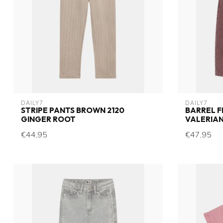
DAILY7
DAILY7
STRIPE PANTS BROWN 2120
BARREL F
GINGER ROOT
VALERIA
€44,95
€47,95