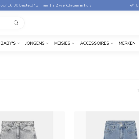
oor 16:00 besteld? Binnen 1 à 2 werkdagen in huis
L
BABY'S
JONGENS
MEISJES
ACCESSOIRES
MERKEN
T