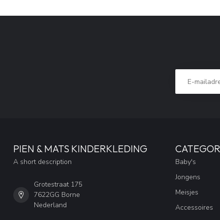
PIEN & MATS KINDERKLEDING
CATEGOR
A short description
Baby's
Jongens
Grotestraat 175
Meisjes
7622GG Borne
Nederland
Accessoires