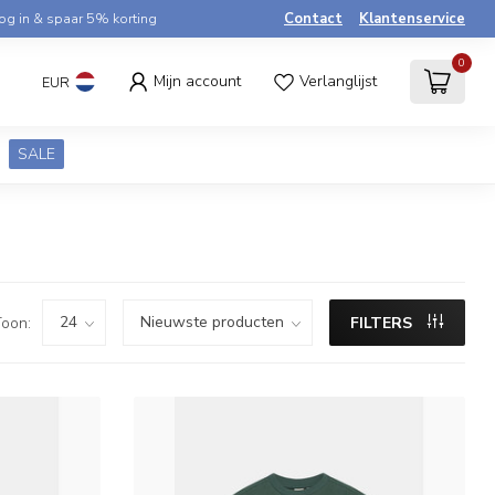
og in & spaar 5% korting
Contact
Klantenservice
0
Mijn account
Verlanglijst
EUR
SALE
oon:
FILTERS