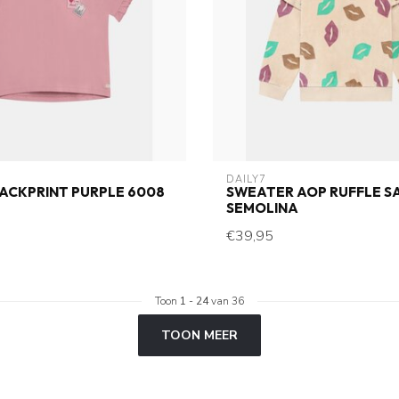
DAILY7
BACKPRINT PURPLE 6008
SWEATER AOP RUFFLE S
SEMOLINA
€39,95
Toon
1
-
24
van 36
TOON MEER