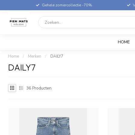
Gehele zomercollectie -70%
V
HOME
Home
/
Merken
/
DAILY7
DAILY7
36
Producten