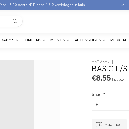
oor 16:00 besteld? Binnen 1 à 2 werkdagen in huis
L
BABY'S
JONGENS
MEISJES
ACCESSOIRES
MERKEN
MAYORAL
BASIC L/S
€8,55
Incl. btw
Size:
*
Maattabel