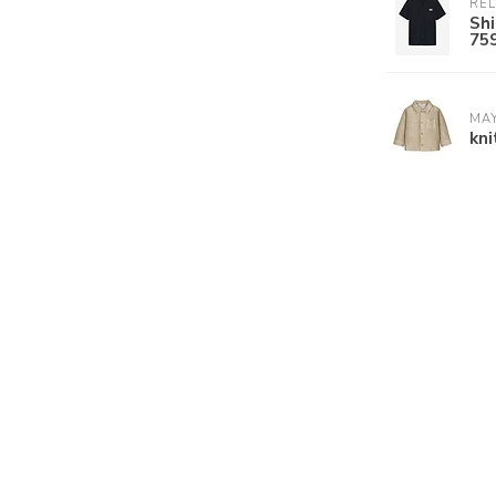
REL
Shi
75
MA
kni