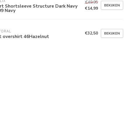
LIX
€49,95
BEKIJKEN
rt Shortsleeve Structure Dark Navy
€14,99
99 Navy
YORAL
€32,50
BEKIJKEN
t overshirt 46Hazelnut