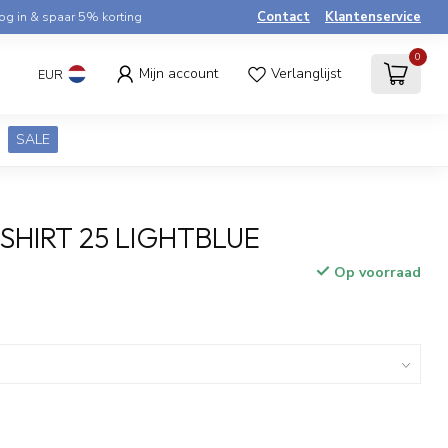
og in & spaar 5% korting
Contact
Klantenservice
0
Mijn account
Verlanglijst
EUR
SALE
 SHIRT 25 LIGHTBLUE
Op voorraad