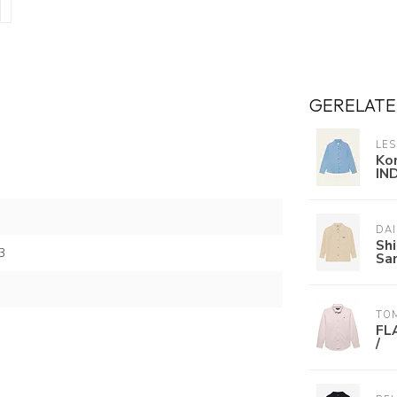
GERELATE
LES
Ko
IN
DAI
Shi
3
Sa
TOM
FL
/