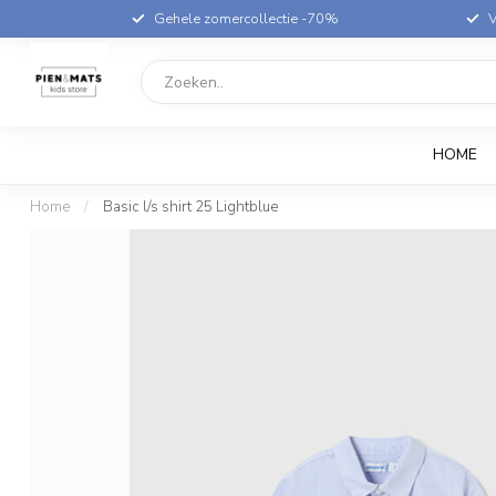
Gehele zomercollectie -70%
V
HOME
Home
/
Basic l/s shirt 25 Lightblue