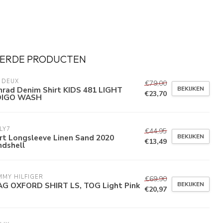
ERDE PRODUCTEN
 DEUX
€79,00
BEKIJKEN
nrad Denim Shirt KIDS 481 LIGHT
€23,70
DIGO WASH
LY7
€44,95
BEKIJKEN
rt Longsleeve Linen Sand 2020
€13,49
ndshell
MY HILFIGER
€69,90
BEKIJKEN
AG OXFORD SHIRT LS, TOG Light Pink
€20,97