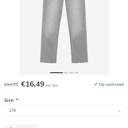
€16,49
€54,95
Op voorraad
Incl. btw
Size:
*